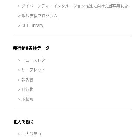
ダイバーシティ・インクルージョン推進に向けた部局等によ
る取組支援プログラム
DEI Library
発行物&各種データ
ニュースレター
リーフレット
報告書
刊行物
IR情報
北大で働く
北大の魅力