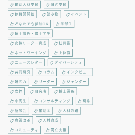
補助人材支援
研究支援
他機関開催
読み物
イベント
どなたでも参加OK
学部生
博士課程・修士学生
女性リーダー育成
桂田賞
ネットワーキング
上位職
ニュースレター
ダイバーシティ
共同研究
コラム
インタビュー
研究力
リーダー
ジェンダー
女性
研究者
博士課程
中高生
コンサルティング
研修
座談会
補助金
人材派遣
意識改革
人材育成
コミュニティ
両立支援