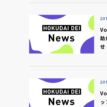
20
V
助
せ
20
V
ッ