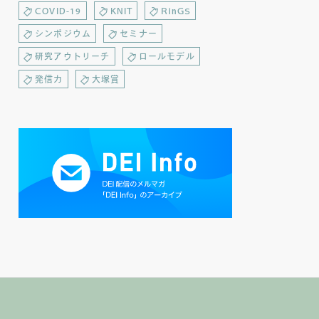
COVID-19
KNIT
RinGS
シンポジウム
セミナー
研究アウトリーチ
ロールモデル
発信力
大塚賞