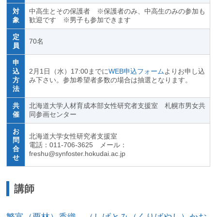
対
中高生とその保護者 ※保護者のみ、中高生のみの参加も
象
歓迎です ※男子も参加できます
定
70名
員
申
込
2月1日（水）17:00までに
WEB申込フォーム
よりお申し込
方
み下さい。参加希望者多数の場合は抽選となります。
法
共
北海道大学人材育成本部女性研究者支援室 札幌市男女共
催
同参画センター
お
北海道大学女性研究者支援室
問
電話：011-706-3625 メール：
合
freshu@synfoster.hokudai.ac.jp
せ
講師