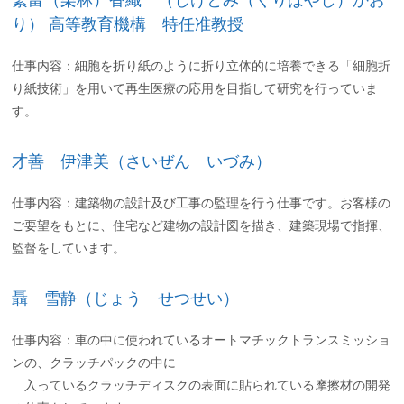
繁富（栗林）香織 （しげとみ（くりばやし）かお
り） 高等教育機構 特任准教授
仕事内容：細胞を折り紙のように折り立体的に培養できる「細胞折
り紙技術」を用いて再生医療の応用を目指して研究を行っていま
す。
才善 伊津美（さいぜん いづみ）
仕事内容：建築物の設計及び工事の監理を行う仕事です。お客様の
ご要望をもとに、住宅など建物の設計図を描き、建築現場で指揮、
監督をしています。
聶 雪静（じょう せつせい）
仕事内容：車の中に使われているオートマチックトランスミッショ
ンの、クラッチパックの中に
入っているクラッチディスクの表面に貼られている摩擦材の開発