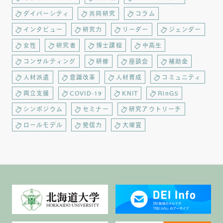
ダイバーシティ
共同研究
コラム
インタビュー
研究力
リーダー
ジェンダー
女性
研究者
博士課程
中高生
コンサルティング
研修
座談会
補助金
人材派遣
意識改革
人材育成
コミュニティ
両立支援
COVID-19
KNIT
RinGS
シンポジウム
セミナー
研究アウトリーチ
ロールモデル
発信力
大塚賞