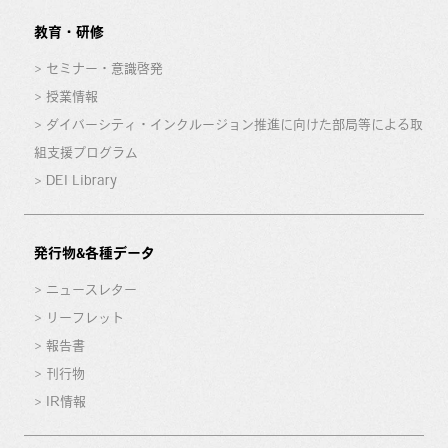
教育・研修
セミナー・意識啓発
授業情報
ダイバーシティ・インクルージョン推進に向けた部局等による取
組支援プログラム
DEI Library
発行物&各種データ
ニュースレター
リーフレット
報告書
刊行物
IR情報