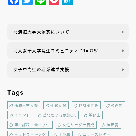
北海道大学大塚賞について
北大女子大学院生コミュニティ “RinGS”
女子中高生の理系進学支援
Tags
補助人材支援
研究支援
他機関開催
読み物
イベント
どなたでも参加OK
学部生
博士課程・修士学生
女性リーダー育成
桂田賞
ネットワーキング
上位職
ニュースレター