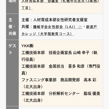
場所
人材育成本部 会議室（札幌市北区北12条西7
丁目）
主
主催：人材育成本部女性研究者支援室
催・
共催：
・
機械学会女性部会（LAJ）
新渡戸
共催
カレッジ（大学院教育コース）
ゲス
YKK㈱
ト
工機技術本部 技術企画室長 山崎 幸子（執
行役員）
工機技術本部 金属担当 喜多 和彦（専門役
員）
ファスニング事業部 商品開発部 高本 彩
（北大出身）
工機技術本部 分析解析センター 脇坂 優美
（北大出身）