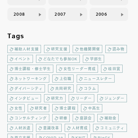
2008
2007
2006
Tags
補助人材支援
研究支援
他機関開催
読み物
イベント
どなたでも参加OK
学部生
博士課程・修士学生
女性リーダー育成
桂田賞
ネットワーキング
上位職
ニュースレター
ダイバーシティ
共同研究
コラム
インタビュー
研究力
リーダー
ジェンダー
女性
研究者
博士課程
中高生
コンサルティング
研修
座談会
補助金
人材派遣
意識改革
人材育成
コミュニティ
両立支援
COVID-19
KNIT
RinGS