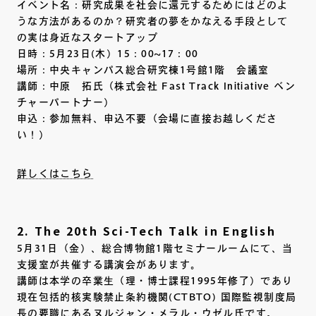
イベント名：研究成果を社会に還元するためにはどのよ
うな方法があるのか？研究者の夢をかなえる手段として
の実は身近なスタートアップ
日時：5月23日(木）15：00~17：00
場所：中央キャンパス総合研究棟1号館1階 会議室
講師：中原 拓氏（株式会社 Fast Track Initiative ベン
チャーパートナー）
申込：参加無料、申込不要（会場に直接お越しくださ
い！）
詳しくはこちら
2. The 20th Sci-Tech Talk in English
5月31日（金）、総合博物館1階セミナールームにて、当
支援室が共催する講演会があります。
講師は本学の卒業生（理・博士課程1995年修了）であり
現在包括的核実験禁止条約機関(CTBTO) 国際監視制度局
長の要職にあるヌルジャン・メラル・ウゼル氏です。