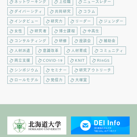
ネットワーキング
上位職
ニュースレター
ダイバーシティ
共同研究
コラム
インタビュー
研究力
リーダー
ジェンダー
女性
研究者
博士課程
中高生
コンサルティング
研修
座談会
補助金
人材派遣
意識改革
人材育成
コミュニティ
両立支援
COVID-19
KNIT
RinGS
シンポジウム
セミナー
研究アウトリーチ
ロールモデル
発信力
大塚賞