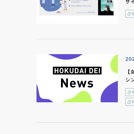
ザ
20
【
シ