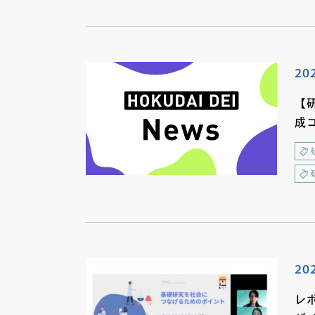
20
【
成
20
レ