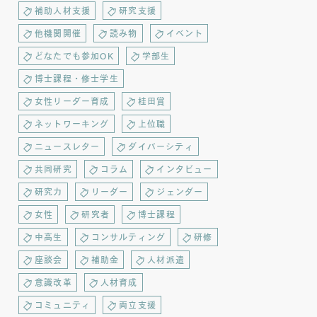
補助人材支援
研究支援
他機関開催
読み物
イベント
どなたでも参加OK
学部生
博士課程・修士学生
女性リーダー育成
桂田賞
ネットワーキング
上位職
ニュースレター
ダイバーシティ
共同研究
コラム
インタビュー
研究力
リーダー
ジェンダー
女性
研究者
博士課程
中高生
コンサルティング
研修
座談会
補助金
人材派遣
意識改革
人材育成
コミュニティ
両立支援