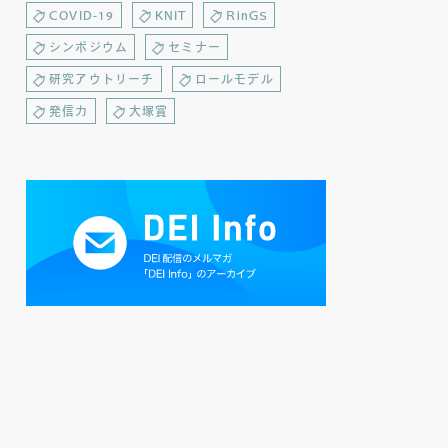
COVID-19
KNIT
RinGS
シンポジウム
セミナー
研究アウトリーチ
ロールモデル
発信力
大塚賞