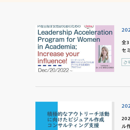
20
全
セミ
20
2
ル