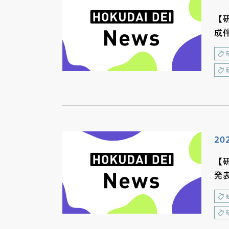
【
成
20
【
発