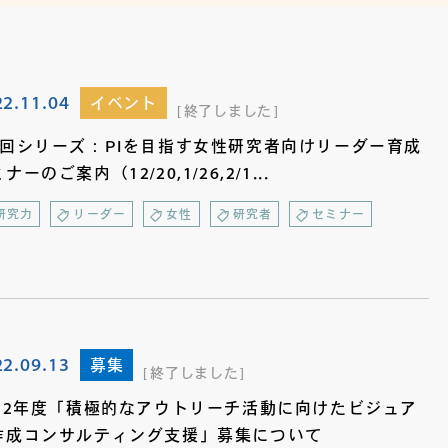
22.11.04
イベント
終了しました
3回シリーズ：PIを目指す女性研究者向けリーダー育成
ナーのご案内（12/20,1/26,2/1...
研究力
リーダー
女性
研究者
セミナー
22.09.13
募集
終了しました
022年度「積極的なアウトリーチ活動に向けたビジュア
作成コンサルティング支援」募集について