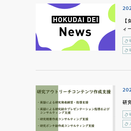
20
【
ィ
20
研