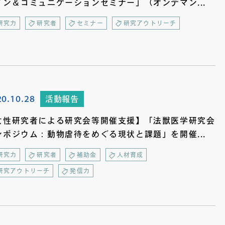
イン＆コミュニケーションセミナー」（オンデマン...
研究力
研究者
セミナー
研究アウトリーチ
20.10.28
活動報告
女性研究者による研究会等開催支援】「法獣医学研究会
ンポジウム：動物虐待をめぐる現状と課題」を開催...
研究力
研究者
補助金
人材育成
研究アウトリーチ
発信力