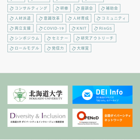
コンサルティング
研修
座談会
補助金
人材派遣
意識改革
人材育成
コミュニティ
両立支援
COVID-19
KNIT
RinGS
シンポジウム
セミナー
研究アウトリーチ
ロールモデル
発信力
大塚賞