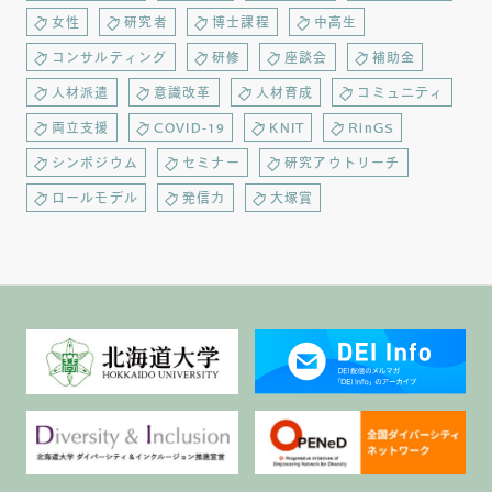
女性
研究者
博士課程
中高生
コンサルティング
研修
座談会
補助金
人材派遣
意識改革
人材育成
コミュニティ
両立支援
COVID-19
KNIT
RinGS
シンポジウム
セミナー
研究アウトリーチ
ロールモデル
発信力
大塚賞