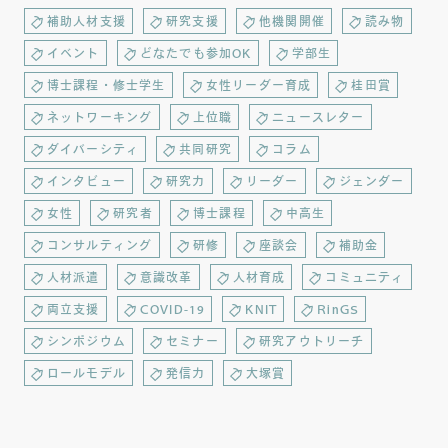
補助人材支援
研究支援
他機関開催
読み物
イベント
どなたでも参加OK
学部生
博士課程・修士学生
女性リーダー育成
桂田賞
ネットワーキング
上位職
ニュースレター
ダイバーシティ
共同研究
コラム
インタビュー
研究力
リーダー
ジェンダー
女性
研究者
博士課程
中高生
コンサルティング
研修
座談会
補助金
人材派遣
意識改革
人材育成
コミュニティ
両立支援
COVID-19
KNIT
RinGS
シンポジウム
セミナー
研究アウトリーチ
ロールモデル
発信力
大塚賞