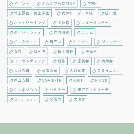
イベント
どなたでも参加OK
学部生
博士課程・修士学生
女性リーダー育成
桂田賞
ネットワーキング
上位職
ニュースレター
ダイバーシティ
共同研究
コラム
インタビュー
研究力
リーダー
ジェンダー
女性
研究者
博士課程
中高生
コンサルティング
研修
座談会
補助金
人材派遣
意識改革
人材育成
コミュニティ
両立支援
COVID-19
KNIT
RinGS
シンポジウム
セミナー
研究アウトリーチ
ロールモデル
発信力
大塚賞