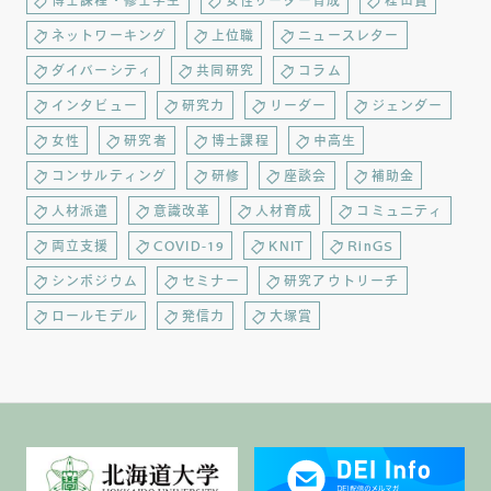
博士課程・修士学生
女性リーダー育成
桂田賞
ネットワーキング
上位職
ニュースレター
ダイバーシティ
共同研究
コラム
インタビュー
研究力
リーダー
ジェンダー
女性
研究者
博士課程
中高生
コンサルティング
研修
座談会
補助金
人材派遣
意識改革
人材育成
コミュニティ
両立支援
COVID-19
KNIT
RinGS
シンポジウム
セミナー
研究アウトリーチ
ロールモデル
発信力
大塚賞