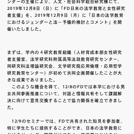
ンターの主催により、人文・社会科学総合研究棟にて、
2019年12月8日（日）に「FD日米の法学教育と女性研究
者支援」を、2019年12月9日（月）に「日本の法学教育
におけるジェンダーと法－予備的検討とコメント」を開
催いたしました。
まずは、学内の４研究教育組織（人材育成本部女性研究
者支援室、法学研究科附属高等法政教育研究センター、
同研究科法理論研究会、文学研究院応用倫理・応用哲学
研究教育センター）が初めて共同企画開催したことが大
きな成果でありました。
このような機会を得て、12/8のFDでは本学における男
女共同参画推進について、対話と情報共有そして課題解
決に向けて意見交換することで協力関係を確立できまし
た。
12/9のセミナーでは、FDで共有された知見を参加者、
特に学生たちに提供することができ、日本の法学教育に