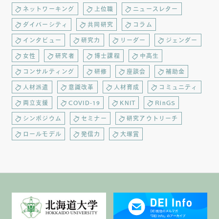
ネットワーキング
上位職
ニュースレター
ダイバーシティ
共同研究
コラム
インタビュー
研究力
リーダー
ジェンダー
女性
研究者
博士課程
中高生
コンサルティング
研修
座談会
補助金
人材派遣
意識改革
人材育成
コミュニティ
両立支援
COVID-19
KNIT
RinGS
シンポジウム
セミナー
研究アウトリーチ
ロールモデル
発信力
大塚賞