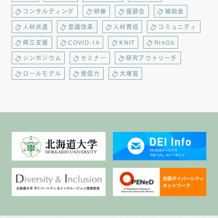
コンサルティング
研修
座談会
補助金
人材派遣
意識改革
人材育成
コミュニティ
両立支援
COVID-19
KNIT
RinGS
シンポジウム
セミナー
研究アウトリーチ
ロールモデル
発信力
大塚賞