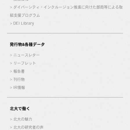
ダイバーシティ・インクルージョン推進に向けた部局等による取
組支援プログラム
DEI Library
発行物&各種データ
ニュースレター
リーフレット
報告書
刊行物
IR情報
北大で働く
北大の魅力
北大の研究者の声