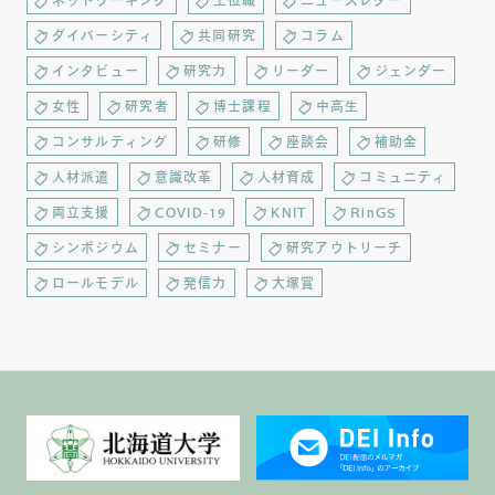
ネットワーキング
上位職
ニュースレター
ダイバーシティ
共同研究
コラム
インタビュー
研究力
リーダー
ジェンダー
女性
研究者
博士課程
中高生
コンサルティング
研修
座談会
補助金
人材派遣
意識改革
人材育成
コミュニティ
両立支援
COVID-19
KNIT
RinGS
シンポジウム
セミナー
研究アウトリーチ
ロールモデル
発信力
大塚賞