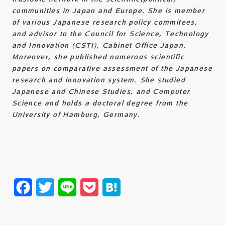
communities in Japan and Europe. She is member
of various Japanese research policy commitees,
and advisor to the Council for Science, Technology
and Innovation (CSTI), Cabinet Office Japan.
Moreover, she published numerous scientific
papers on comparative assessment of the Japanese
research and innovation system. She studied
Japanese and Chinese Studies, and Computer
Science and holds a doctoral degree from the
University of Hamburg, Germany.
Facebook
Twitter
Line
Pocket
Hatena