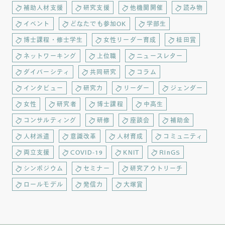
補助人材支援
研究支援
他機関開催
読み物
イベント
どなたでも参加OK
学部生
博士課程・修士学生
女性リーダー育成
桂田賞
ネットワーキング
上位職
ニュースレター
ダイバーシティ
共同研究
コラム
インタビュー
研究力
リーダー
ジェンダー
女性
研究者
博士課程
中高生
コンサルティング
研修
座談会
補助金
人材派遣
意識改革
人材育成
コミュニティ
両立支援
COVID-19
KNIT
RinGS
シンポジウム
セミナー
研究アウトリーチ
ロールモデル
発信力
大塚賞