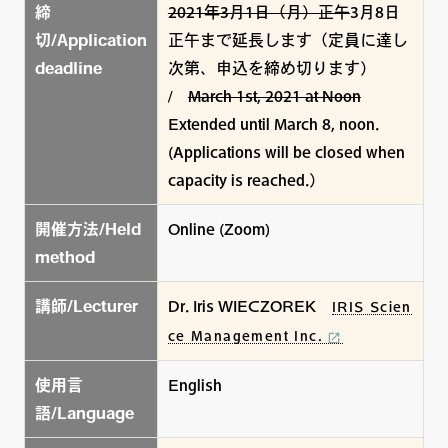
締
2021年3月1日（月）正午
3月8日
切/Application
正午まで延長します（定員に達し
deadline
次第、申込を締め切ります）
/
March 1st, 2021 at Noon
Extended until March 8, noon.
(Applications will be closed when
capacity is reached.）
開催方法/Held
Online (Zoom)
method
講師/Lecturer
Dr. Iris WIECZOREK
IRIS Scien
ce Management Inc.
使用言
English
語/Language