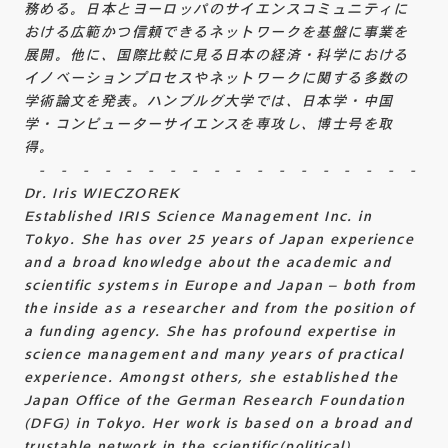
務める。日本とヨーロッパのサイエンスコミュニティに
おける広範かつ信頼できるネットワークを基盤に事業を
展開。他に、国際比較に見る日本の経済・科学における
イノベーションプロセスやネットワークに関する多数の
学術論文を発表。ハンブルグ大学では、日本学・中国
学・コンピューターサイエンスを専攻し、博士号を取
得。
- - - - - - - - - - - - - - - - - - - 
Dr. Iris WIECZOREK
Established IRIS Science Management Inc. in
Tokyo. She has over 25 years of Japan experience
and a broad knowledge about the academic and
scientific systems in Europe and Japan – both from
the inside as a researcher and from the position of
a funding agency. She has profound expertise in
science management and many years of practical
experience. Amongst others, she established the
Japan Office of the German Research Foundation
(DFG) in Tokyo. Her work is based on a broad and
trustable network in the scientific(political)