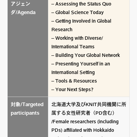
アジェン
– Assessing the Status Quo
ダ/Agenda
– Global Science Today
– Getting Involved in Global
Research
– Working with Diverse/
International Teams
– Building Your Global Network
– Presenting Yourself in an
International Setting
– Tools & Resources
– Your Next Steps?
対象/Targeted
北海道大学及びKNIT共同機関に所
participants
属する女性研究者（PD含む）
/Female researchers (including
PDs) affiliated with Hokkaido