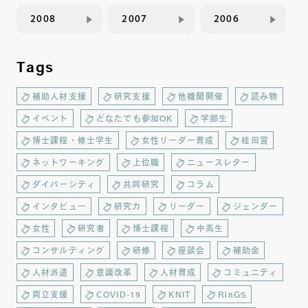
2008
2007
2006
Tags
補助人材支援
研究支援
他機関開催
読み物
イベント
どなたでも参加OK
学部生
博士課程・修士学生
女性リーダー育成
桂田賞
ネットワーキング
上位職
ニュースレター
ダイバーシティ
共同研究
コラム
インタビュー
研究力
リーダー
ジェンダー
女性
研究者
博士課程
中高生
コンサルティング
研修
座談会
補助金
人材派遣
意識改革
人材育成
コミュニティ
両立支援
COVID-19
KNIT
RinGS