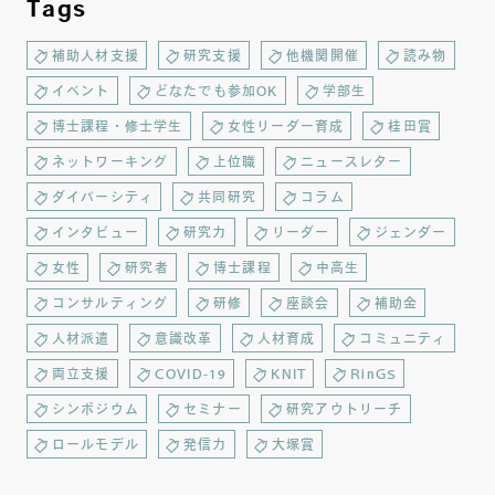
Tags
補助人材支援
研究支援
他機関開催
読み物
イベント
どなたでも参加OK
学部生
博士課程・修士学生
女性リーダー育成
桂田賞
ネットワーキング
上位職
ニュースレター
ダイバーシティ
共同研究
コラム
インタビュー
研究力
リーダー
ジェンダー
女性
研究者
博士課程
中高生
コンサルティング
研修
座談会
補助金
人材派遣
意識改革
人材育成
コミュニティ
両立支援
COVID-19
KNIT
RinGS
シンポジウム
セミナー
研究アウトリーチ
ロールモデル
発信力
大塚賞