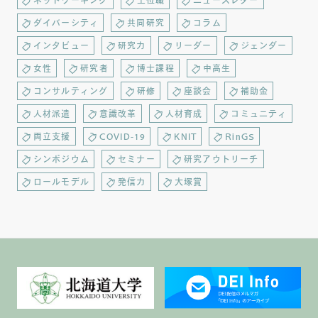
ネットワーキング
上位職
ニュースレター
ダイバーシティ
共同研究
コラム
インタビュー
研究力
リーダー
ジェンダー
女性
研究者
博士課程
中高生
コンサルティング
研修
座談会
補助金
人材派遣
意識改革
人材育成
コミュニティ
両立支援
COVID-19
KNIT
RinGS
シンポジウム
セミナー
研究アウトリーチ
ロールモデル
発信力
大塚賞