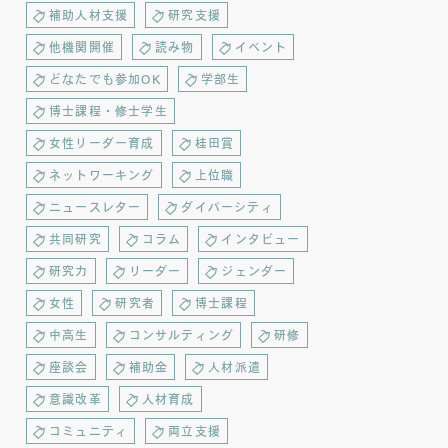
補助人材支援
研究支援
他機関開催
読み物
イベント
どなたでも参加OK
学部生
博士課程・修士学生
女性リーダー育成
桂田賞
ネットワーキング
上位職
ニュースレター
ダイバーシティ
共同研究
コラム
インタビュー
研究力
リーダー
ジェンダー
女性
研究者
博士課程
中高生
コンサルティング
研修
座談会
補助金
人材派遣
意識改革
人材育成
コミュニティ
両立支援