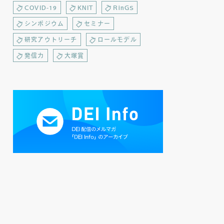
COVID-19
KNIT
RinGS
シンポジウム
セミナー
研究アウトリーチ
ロールモデル
発信力
大塚賞