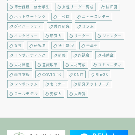
博士課程・修士学生
女性リーダー育成
桂田賞
ネットワーキング
上位職
ニュースレター
ダイバーシティ
共同研究
コラム
インタビュー
研究力
リーダー
ジェンダー
女性
研究者
博士課程
中高生
コンサルティング
研修
座談会
補助金
人材派遣
意識改革
人材育成
コミュニティ
両立支援
COVID-19
KNIT
RinGS
シンポジウム
セミナー
研究アウトリーチ
ロールモデル
発信力
大塚賞