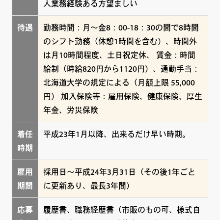
人業務経験ある方望ましい
待遇
勤務時間：月～金8：00-18：30の間で8時間
のシフト勤務（休憩1時間を含む）、時間外
は月10時間程度、土日祝定休、 賃金：時間
給制（時給820円から1120円）、通勤手当：
北海道大学の規定による（月額上限 55,000
円） 加入保険等：雇用保険、健康保険、厚生
年金、労災保険
着任
平成23年1月以降、出来るだけ早い時期。
時期
雇用
採用日～平成24年3月31日（その後1年ごと
期間
に更新あり、最長3年間）
応募
履歴書、職務経歴書（市販のもの可、様式自