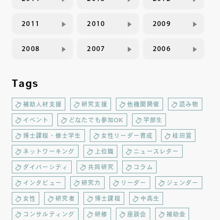
2011
2010
2009
2008
2007
2006
Tags
補助人材支援
研究支援
他機関開催
読み物
イベント
どなたでも参加OK
学部生
博士課程・修士学生
女性リーダー育成
桂田賞
ネットワーキング
上位職
ニュースレター
ダイバーシティ
共同研究
コラム
インタビュー
研究力
リーダー
ジェンダー
女性
研究者
博士課程
中高生
コンサルティング
研修
座談会
補助金