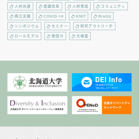
人材派遣
意識改革
人材育成
コミュニティ
両立支援
COVID-19
KNIT
RinGS
シンポジウム
セミナー
研究アウトリーチ
ロールモデル
発信力
大塚賞