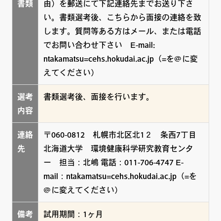
書類
由）を郵送にて下記連絡先までお送り下さ
い。書類選考後、こちらから面接の連絡を致
します。質問等ある方はメール、または電話
でお問い合わせ下さい E-mail:
ntakamatsu=cehs.hokudai.ac.jp（=を@に変
えてください）
選考
書類選考後、面接を行います。
内容
連絡
〒060-0812 札幌市北区北1２ 条西7丁目
先
北海道大学 環境健康科学研究教育センタ
ー 担当：北嶋 電話：011-706-4747 E-
mail：ntakamatsu=cehs.hokudai.ac.jp（=を
@に変えてください）
備考
試用期間：1ヶ月