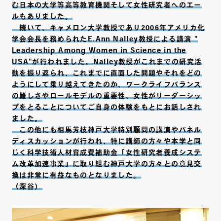
む日本の大学等高等教育機関そして女性研究者へのエー
ルもありました。
続いて、キャメロン大学教授であり2006年アメリカ化
学会会長を務められたE.Ann Nalley教授による講演 "
Leadership Among Women in Science in the
USA"が行われました。Nalley教授がこれまでの研究活
動を振り返られ、これまでに直面した問題やそれをどの
ようにして乗り越えてきたのか、ワークライフバランス
の難しさやロールモデルの重要性、女性がリーダーシッ
プをとることについてご自身の体験をもとにお話しされ
ました。
この他にも相馬芳枝神戸大学特別顧問の講演やパネル
ディスカッションが行われ、特に講師の方々や本学と同
じく科学技術人材育成費補助金「女性研究者養成システ
ム改革加速事業」に取り組む神戸大学の方々との意見交
換は非常に有益なものとなりました。
（深谷）