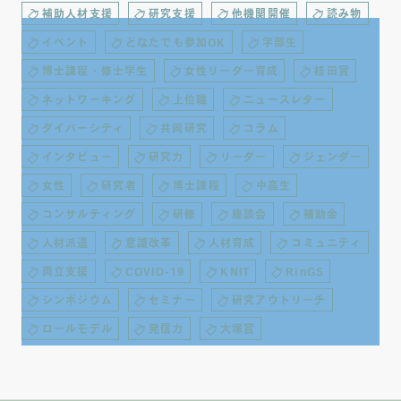
補助人材支援
研究支援
他機関開催
読み物
イベント
どなたでも参加OK
学部生
博士課程・修士学生
女性リーダー育成
桂田賞
ネットワーキング
上位職
ニュースレター
ダイバーシティ
共同研究
コラム
インタビュー
研究力
リーダー
ジェンダー
女性
研究者
博士課程
中高生
コンサルティング
研修
座談会
補助金
人材派遣
意識改革
人材育成
コミュニティ
両立支援
COVID-19
KNIT
RinGS
シンポジウム
セミナー
研究アウトリーチ
ロールモデル
発信力
大塚賞