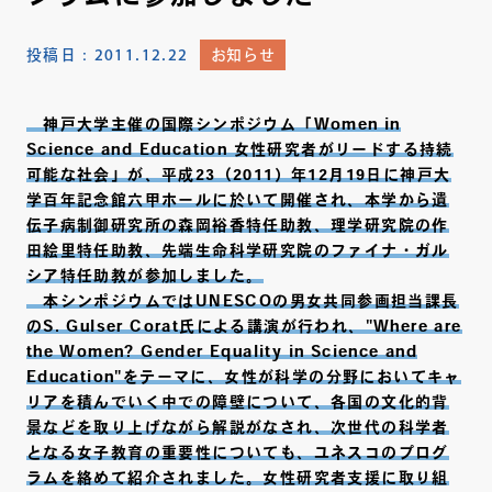
投稿日：
2011.12.22
お知らせ
神戸大学主催の国際シンポジウム「Women in
Science and Education 女性研究者がリードする持続
可能な社会」が、平成23（2011）年12月19日に神戸大
学百年記念館六甲ホールに於いて開催され、本学から遺
伝子病制御研究所の森岡裕香特任助教、理学研究院の作
田絵里特任助教、先端生命科学研究院のファイナ・ガル
シア特任助教が参加しました。
本シンポジウムではUNESCOの男女共同参画担当課長
のS. Gulser Corat氏による講演が行われ、"Where are
the Women? Gender Equality in Science and
Education"をテーマに、女性が科学の分野においてキャ
リアを積んでいく中での障壁について、各国の文化的背
景などを取り上げながら解説がなされ、次世代の科学者
となる女子教育の重要性についても、ユネスコのプログ
ラムを絡めて紹介されました。女性研究者支援に取り組