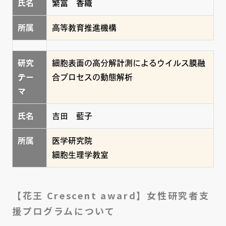
氏名
繁富 香織
所属
高等教育推進機構
研究
細胞表面の高分解計測によるウイルス膜融
テー
合プロセスの動態解析
マ
氏名
吉田 藍子
所属
医学研究院
細胞生理学教室
【花王 Crescent award】女性研究者支
援プログラムについて