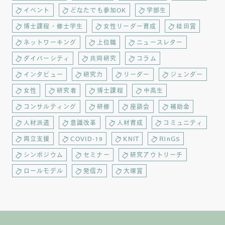
イベント
どなたでも参加OK
学部生
博士課程・修士学生
女性リーダー育成
桂田賞
ネットワーキング
上位職
ニュースレター
ダイバーシティ
共同研究
コラム
インタビュー
研究力
リーダー
ジェンダー
女性
研究者
博士課程
中高生
コンサルティング
研修
座談会
補助金
人材派遣
意識改革
人材育成
コミュニティ
両立支援
COVID-19
KNIT
RinGS
シンポジウム
セミナー
研究アウトリーチ
ロールモデル
発信力
大塚賞