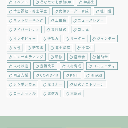
イベント
どなたでも参加OK
学部生
博士課程・修士学生
女性リーダー育成
桂田賞
ネットワーキング
上位職
ニュースレター
ダイバーシティ
共同研究
コラム
インタビュー
研究力
リーダー
ジェンダー
女性
研究者
博士課程
中高生
コンサルティング
研修
座談会
補助金
人材派遣
意識改革
人材育成
コミュニティ
両立支援
COVID-19
KNIT
RinGS
シンポジウム
セミナー
研究アウトリーチ
ロールモデル
発信力
大塚賞