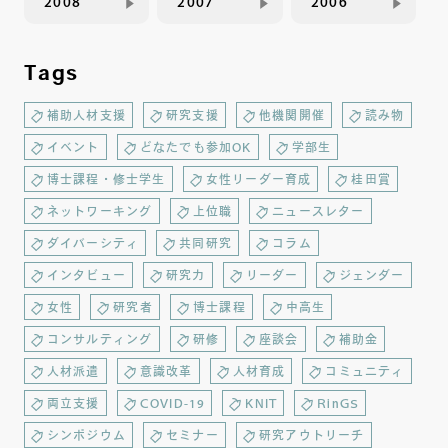
2008
2007
2006
Tags
補助人材支援
研究支援
他機関開催
読み物
イベント
どなたでも参加OK
学部生
博士課程・修士学生
女性リーダー育成
桂田賞
ネットワーキング
上位職
ニュースレター
ダイバーシティ
共同研究
コラム
インタビュー
研究力
リーダー
ジェンダー
女性
研究者
博士課程
中高生
コンサルティング
研修
座談会
補助金
人材派遣
意識改革
人材育成
コミュニティ
両立支援
COVID-19
KNIT
RinGS
シンポジウム
セミナー
研究アウトリーチ