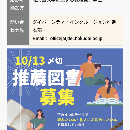
能な方
問い合
ダイバーシティ・インクルージョン推進
わせ先
本部
Email： office[at]dei.hokudai.ac.jp