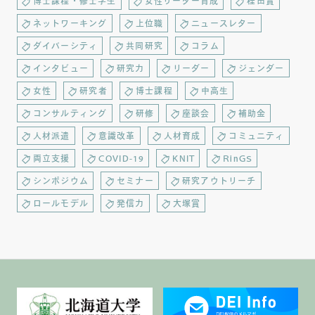
博士課程・修士学生
女性リーダー育成
桂田賞
ネットワーキング
上位職
ニュースレター
ダイバーシティ
共同研究
コラム
インタビュー
研究力
リーダー
ジェンダー
女性
研究者
博士課程
中高生
コンサルティング
研修
座談会
補助金
人材派遣
意識改革
人材育成
コミュニティ
両立支援
COVID-19
KNIT
RinGS
シンポジウム
セミナー
研究アウトリーチ
ロールモデル
発信力
大塚賞