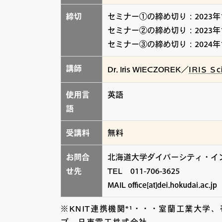
締切
セミナー①の締め切り：2023年
セミナー②の締め切り：2023年
セミナー③の締め切り：2024年
講師
Dr. Iris WIECZOREK／
IRIS Sc
使用言
英語
語
受講料
無料
お問合
北海道大学ダイバーシティ・イン
せ先
TEL 011-706-3625
MAIL office[at]dei.hokudai.ac.jp
※KNIT連携機関*¹・・・室蘭工業大