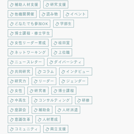
補助人材支援
研究支援
他機関開催
読み物
イベント
どなたでも参加OK
学部生
博士課程・修士学生
女性リーダー育成
桂田賞
ネットワーキング
上位職
ニュースレター
ダイバーシティ
共同研究
コラム
インタビュー
研究力
リーダー
ジェンダー
女性
研究者
博士課程
中高生
コンサルティング
研修
座談会
補助金
人材派遣
意識改革
人材育成
コミュニティ
両立支援