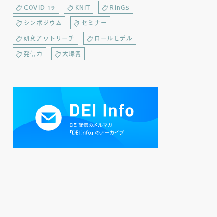
COVID-19
KNIT
RinGS
シンポジウム
セミナー
研究アウトリーチ
ロールモデル
発信力
大塚賞