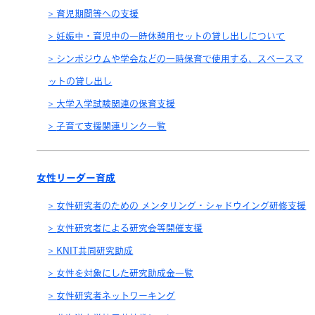
育児期間等への支援
妊娠中・育児中の一時休憩用セットの貸し出しについて
シンポジウムや学会などの一時保育で使用する、スペースマ
ットの貸し出し
大学入学試験関連の保育支援
子育て支援関連リンク一覧
女性リーダー育成
女性研究者のための メンタリング・シャドウイング研修支援
女性研究者による研究会等開催支援
KNIT共同研究助成
女性を対象にした研究助成金一覧
女性研究者ネットワーキング