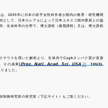
」は、
2005
年に日本の若手女性科学者が国内の教育・研究機関
的として、日本ロレアルによって日本ユネスコ国内委員との協
学、生命科学の分野で、博士課程（後期課程）又は、博士課程
クマウスを用いた解析より、生体内で
CagA
タンパク質が直接
[
Proc. Natl. Acad. Sci. USA
、その成果
105(3),
至りました。
病制御研究所の研究室（下記サイト）もご覧ください。