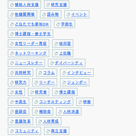
補助人材支援
研究支援
他機関開催
読み物
イベント
どなたでも参加OK
学部生
博士課程・修士学生
女性リーダー育成
桂田賞
ネットワーキング
上位職
ニュースレター
ダイバーシティ
共同研究
コラム
インタビュー
研究力
リーダー
ジェンダー
女性
研究者
博士課程
中高生
コンサルティング
研修
座談会
補助金
人材派遣
意識改革
人材育成
コミュニティ
両立支援