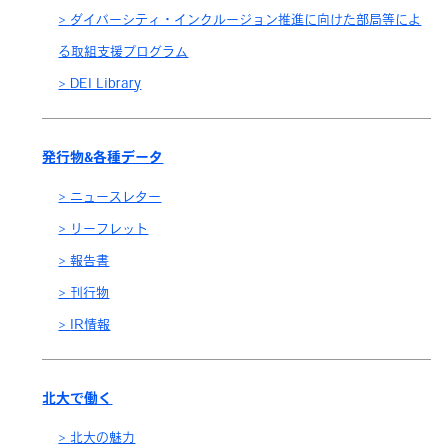
ダイバーシティ・インクルージョン推進に向けた部局等によ
る取組支援プログラム
DEI Library
発行物&各種データ
ニュースレター
リーフレット
報告書
刊行物
IR情報
北大で働く
北大の魅力