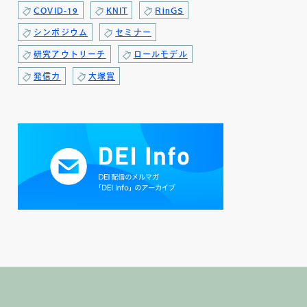
COVID-19
KNIT
RinGS
シンポジウム
セミナー
研究アウトリーチ
ロールモデル
発信力
大塚賞