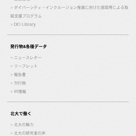
ダイバーシティ・インクルージョン推進に向けた部局等による取
組支援プログラム
DEI Library
発行物&各種データ
ニュースレター
リーフレット
報告書
刊行物
IR情報
北大で働く
北大の魅力
北大の研究者の声