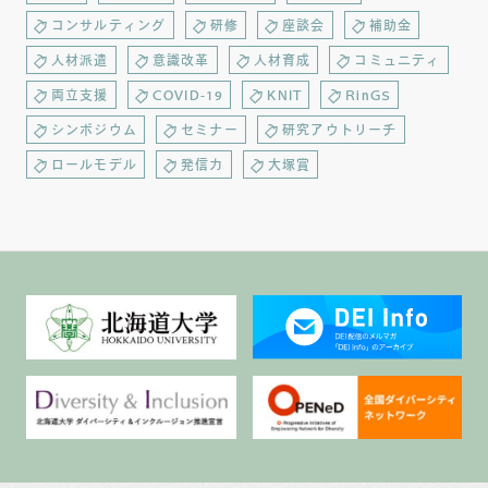
コンサルティング
研修
座談会
補助金
人材派遣
意識改革
人材育成
コミュニティ
両立支援
COVID-19
KNIT
RinGS
シンポジウム
セミナー
研究アウトリーチ
ロールモデル
発信力
大塚賞