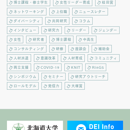
博士課程・修士学生
女性リーダー育成
桂田賞
ネットワーキング
上位職
ニュースレター
ダイバーシティ
共同研究
コラム
インタビュー
研究力
リーダー
ジェンダー
女性
研究者
博士課程
中高生
コンサルティング
研修
座談会
補助金
人材派遣
意識改革
人材育成
コミュニティ
両立支援
COVID-19
KNIT
RinGS
シンポジウム
セミナー
研究アウトリーチ
ロールモデル
発信力
大塚賞