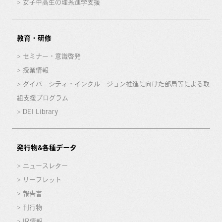
女子中高生の理系進学支援
教育・研修
セミナー・意識啓発
授業情報
ダイバーシティ・インクルージョン推進に向けた部局等による取
組支援プログラム
DEI Library
発行物&各種データ
ニュースレター
リーフレット
報告書
刊行物
IR情報