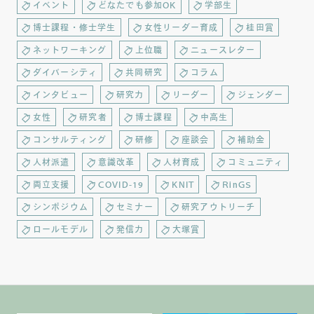
イベント
どなたでも参加OK
学部生
博士課程・修士学生
女性リーダー育成
桂田賞
ネットワーキング
上位職
ニュースレター
ダイバーシティ
共同研究
コラム
インタビュー
研究力
リーダー
ジェンダー
女性
研究者
博士課程
中高生
コンサルティング
研修
座談会
補助金
人材派遣
意識改革
人材育成
コミュニティ
両立支援
COVID-19
KNIT
RinGS
シンポジウム
セミナー
研究アウトリーチ
ロールモデル
発信力
大塚賞