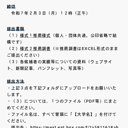
締切
令和７年２月３日（月）１２時（正午）
提出書類
（１）
様式１推薦様式
（個人・団体共通。公印省略で結
構です）
（２）
様式２推薦調書
（※推薦調書はEXCEL形式のまま
ご提出ください）
（３）各候補者の実績等についての資料（ウェブサイ
ト、新聞記事、パンフレット、写真等）
提出方法
・上記３点を下記フォルダにアップロードをお願いいた
します。
・（３）については、１つのファイル（PDF等）にまと
めてください。
・ファイル名は、すべて冒頭に「【大学名】」を付けて
ください。
提出先：
https://mext.ent.box.com/f/2a5811618ab