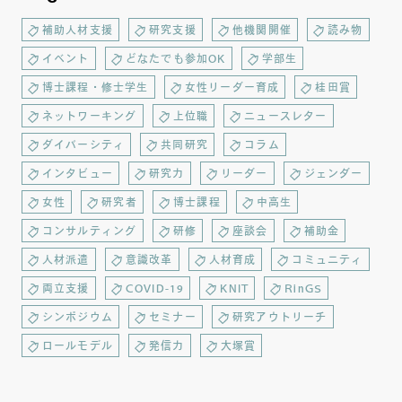
補助人材支援
研究支援
他機関開催
読み物
イベント
どなたでも参加OK
学部生
博士課程・修士学生
女性リーダー育成
桂田賞
ネットワーキング
上位職
ニュースレター
ダイバーシティ
共同研究
コラム
インタビュー
研究力
リーダー
ジェンダー
女性
研究者
博士課程
中高生
コンサルティング
研修
座談会
補助金
人材派遣
意識改革
人材育成
コミュニティ
両立支援
COVID-19
KNIT
RinGS
シンポジウム
セミナー
研究アウトリーチ
ロールモデル
発信力
大塚賞