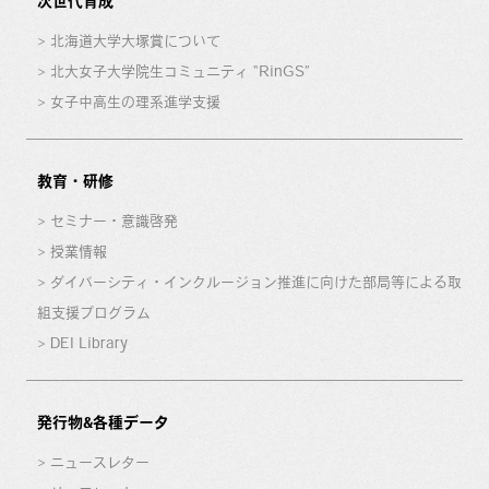
次世代育成
北海道大学大塚賞について
北大女子大学院生コミュニティ “RinGS”
女子中高生の理系進学支援
教育・研修
セミナー・意識啓発
授業情報
ダイバーシティ・インクルージョン推進に向けた部局等による取
組支援プログラム
DEI Library
発行物&各種データ
ニュースレター