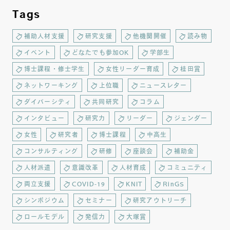
Tags
補助人材支援
研究支援
他機関開催
読み物
イベント
どなたでも参加OK
学部生
博士課程・修士学生
女性リーダー育成
桂田賞
ネットワーキング
上位職
ニュースレター
ダイバーシティ
共同研究
コラム
インタビュー
研究力
リーダー
ジェンダー
女性
研究者
博士課程
中高生
コンサルティング
研修
座談会
補助金
人材派遣
意識改革
人材育成
コミュニティ
両立支援
COVID-19
KNIT
RinGS
シンポジウム
セミナー
研究アウトリーチ
ロールモデル
発信力
大塚賞