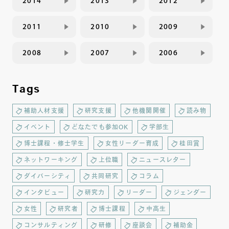
2014
2013
2012
2011
2010
2009
2008
2007
2006
Tags
補助人材支援
研究支援
他機関開催
読み物
イベント
どなたでも参加OK
学部生
博士課程・修士学生
女性リーダー育成
桂田賞
ネットワーキング
上位職
ニュースレター
ダイバーシティ
共同研究
コラム
インタビュー
研究力
リーダー
ジェンダー
女性
研究者
博士課程
中高生
コンサルティング
研修
座談会
補助金