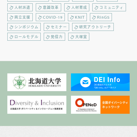
人材派遣
意識改革
人材育成
コミュニティ
両立支援
COVID-19
KNIT
RinGS
シンポジウム
セミナー
研究アウトリーチ
ロールモデル
発信力
大塚賞