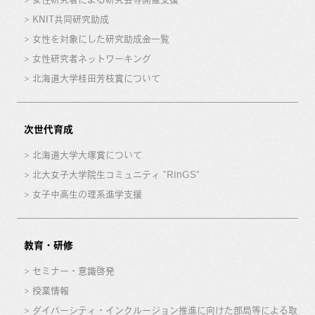
KNIT共同研究助成
女性を対象にした研究助成金一覧
女性研究者ネットワーキング
北海道大学桂田芳枝賞について
次世代育成
北海道大学大塚賞について
北大女子大学院生コミュニティ “RinGS”
女子中高生の理系進学支援
教育・研修
セミナー・意識啓発
授業情報
ダイバーシティ・インクルージョン推進に向けた部局等による取