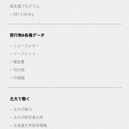
組支援プログラム
DEI Library
発行物&各種データ
ニュースレター
リーフレット
報告書
刊行物
IR情報
北大で働く
北大の魅力
北大の研究者の声
北海道大学採用情報