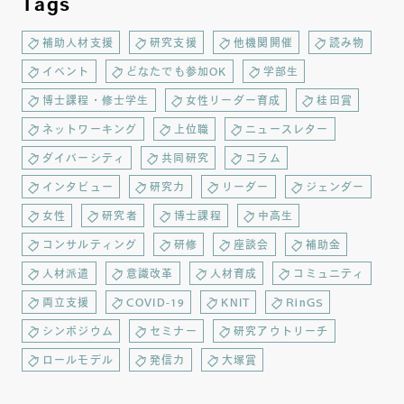
Tags
補助人材支援
研究支援
他機関開催
読み物
イベント
どなたでも参加OK
学部生
博士課程・修士学生
女性リーダー育成
桂田賞
ネットワーキング
上位職
ニュースレター
ダイバーシティ
共同研究
コラム
インタビュー
研究力
リーダー
ジェンダー
女性
研究者
博士課程
中高生
コンサルティング
研修
座談会
補助金
人材派遣
意識改革
人材育成
コミュニティ
両立支援
COVID-19
KNIT
RinGS
シンポジウム
セミナー
研究アウトリーチ
ロールモデル
発信力
大塚賞