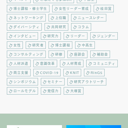
博士課程・修士学生
女性リーダー育成
桂田賞
ネットワーキング
上位職
ニュースレター
ダイバーシティ
共同研究
コラム
インタビュー
研究力
リーダー
ジェンダー
女性
研究者
博士課程
中高生
コンサルティング
研修
座談会
補助金
人材派遣
意識改革
人材育成
コミュニティ
両立支援
COVID-19
KNIT
RinGS
シンポジウム
セミナー
研究アウトリーチ
ロールモデル
発信力
大塚賞