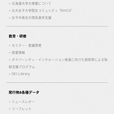
北海道大学大塚賞について
北大女子大学院生コミュニティ “RinGS”
女子中高生の理系進学支援
教育・研修
セミナー・意識啓発
授業情報
ダイバーシティ・インクルージョン推進に向けた部局等による取
組支援プログラム
DEI Library
発行物&各種データ
ニュースレター
リーフレット