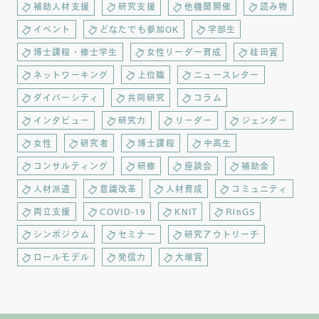
補助人材支援
研究支援
他機関開催
読み物
イベント
どなたでも参加OK
学部生
博士課程・修士学生
女性リーダー育成
桂田賞
ネットワーキング
上位職
ニュースレター
ダイバーシティ
共同研究
コラム
インタビュー
研究力
リーダー
ジェンダー
女性
研究者
博士課程
中高生
コンサルティング
研修
座談会
補助金
人材派遣
意識改革
人材育成
コミュニティ
両立支援
COVID-19
KNIT
RinGS
シンポジウム
セミナー
研究アウトリーチ
ロールモデル
発信力
大塚賞