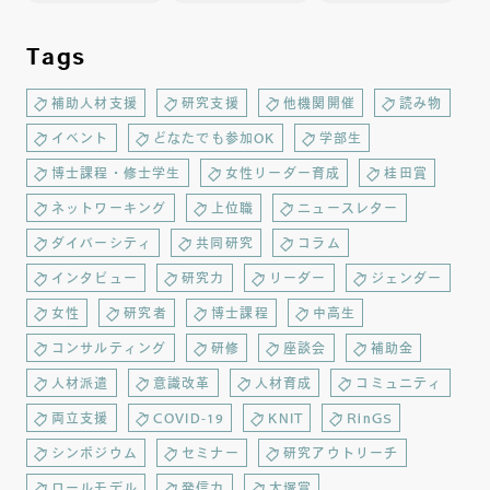
Tags
補助人材支援
研究支援
他機関開催
読み物
イベント
どなたでも参加OK
学部生
博士課程・修士学生
女性リーダー育成
桂田賞
ネットワーキング
上位職
ニュースレター
ダイバーシティ
共同研究
コラム
インタビュー
研究力
リーダー
ジェンダー
女性
研究者
博士課程
中高生
コンサルティング
研修
座談会
補助金
人材派遣
意識改革
人材育成
コミュニティ
両立支援
COVID-19
KNIT
RinGS
シンポジウム
セミナー
研究アウトリーチ
ロールモデル
発信力
大塚賞