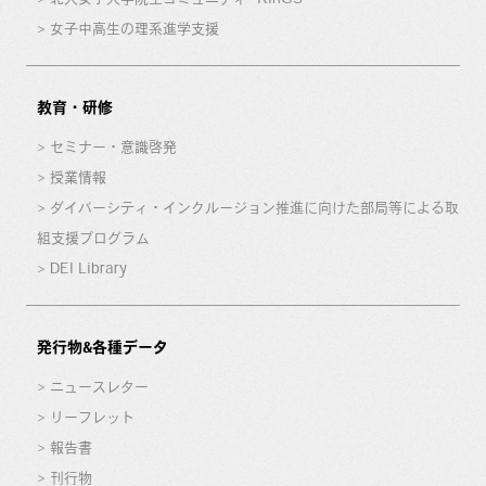
女子中高生の理系進学支援
教育・研修
セミナー・意識啓発
授業情報
ダイバーシティ・インクルージョン推進に向けた部局等による取
組支援プログラム
DEI Library
発行物&各種データ
ニュースレター
リーフレット
報告書
刊行物