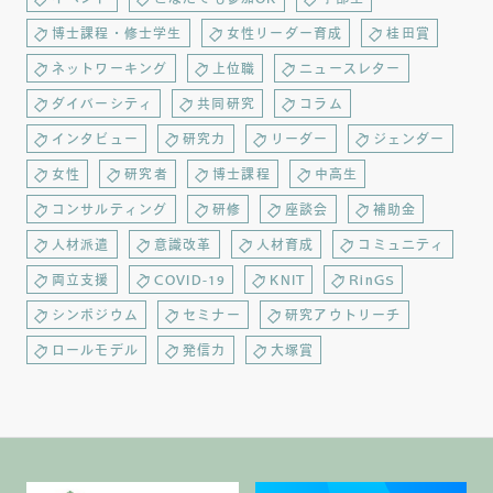
博士課程・修士学生
女性リーダー育成
桂田賞
ネットワーキング
上位職
ニュースレター
ダイバーシティ
共同研究
コラム
インタビュー
研究力
リーダー
ジェンダー
女性
研究者
博士課程
中高生
コンサルティング
研修
座談会
補助金
人材派遣
意識改革
人材育成
コミュニティ
両立支援
COVID-19
KNIT
RinGS
シンポジウム
セミナー
研究アウトリーチ
ロールモデル
発信力
大塚賞