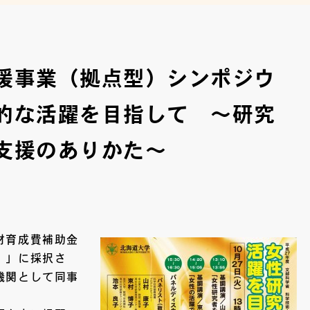
援事業（拠点型）シンポジウ
的な活躍を目指して ～研究
支援のありかた～
材育成費補助金
）」に採択さ
機関として同事