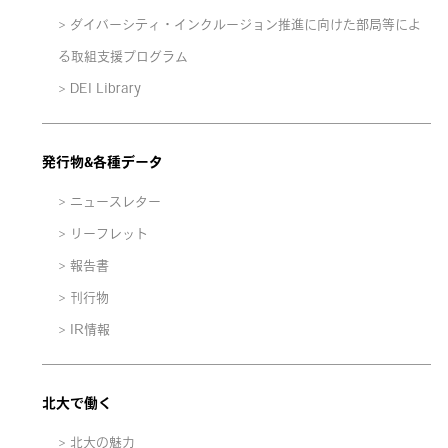
ダイバーシティ・インクルージョン推進に向けた部局等によ
る取組支援プログラム
DEI Library
発行物&各種データ
ニュースレター
リーフレット
報告書
刊行物
IR情報
北大で働く
北大の魅力