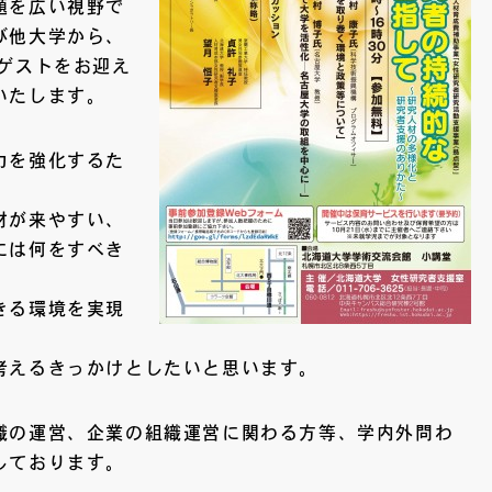
題を広い視野で
び他大学から、
ゲストをお迎え
いたします。
力を強化するた
材が来やすい、
には何をすべき
きる環境を実現
考えるきっかけとしたいと思います。
織の運営、企業の組織運営に関わる方等、学内外問わ
しております。