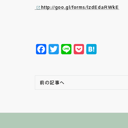
http://goo.gl/forms/lzdEdaRWkE
Facebook
Twitter
Line
Pocket
Hatena
前の記事へ