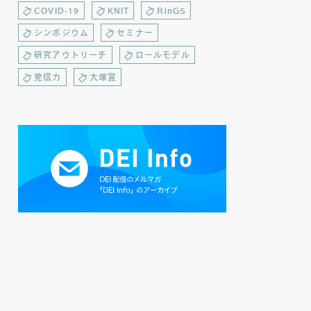
COVID-19
KNIT
RinGS
シンポジウム
セミナー
研究アウトリーチ
ロールモデル
発信力
大塚賞