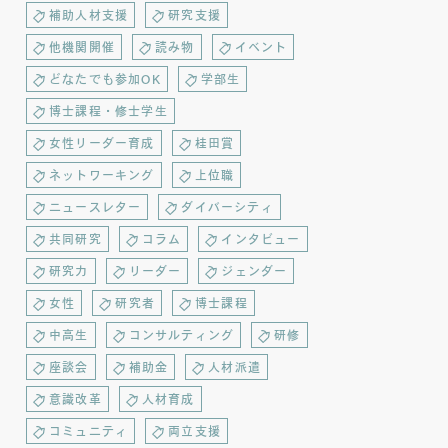
補助人材支援
研究支援
他機関開催
読み物
イベント
どなたでも参加OK
学部生
博士課程・修士学生
女性リーダー育成
桂田賞
ネットワーキング
上位職
ニュースレター
ダイバーシティ
共同研究
コラム
インタビュー
研究力
リーダー
ジェンダー
女性
研究者
博士課程
中高生
コンサルティング
研修
座談会
補助金
人材派遣
意識改革
人材育成
コミュニティ
両立支援