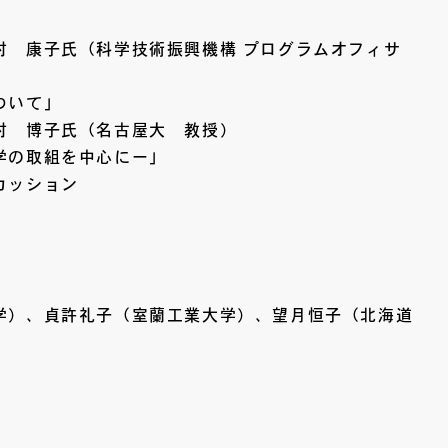
村 康子氏（科学技術振興機構 プログラムオフィサ
ついて」
村 博子氏（名古屋大 教授）
学の取組を中心にー」
カッション
学）、貞許礼子（室蘭工業大学）、望月恒子（北海道