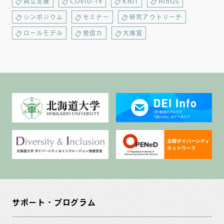
両立支援
COVID-19
KNIT
RinGS
シンポジウム
セミナー
研究アウトリーチ
ロールモデル
発信力
大塚賞
サポート・プログラム