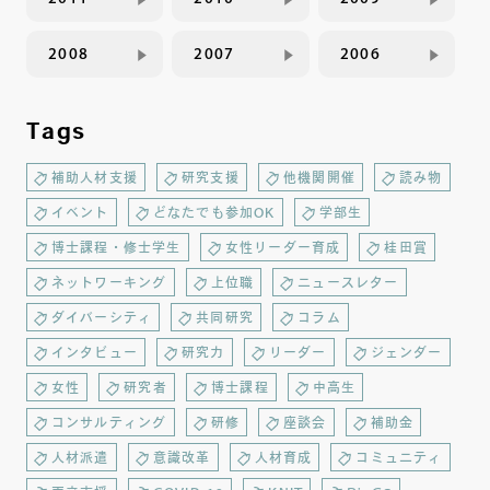
2008
2007
2006
Tags
補助人材支援
研究支援
他機関開催
読み物
イベント
どなたでも参加OK
学部生
博士課程・修士学生
女性リーダー育成
桂田賞
ネットワーキング
上位職
ニュースレター
ダイバーシティ
共同研究
コラム
インタビュー
研究力
リーダー
ジェンダー
女性
研究者
博士課程
中高生
コンサルティング
研修
座談会
補助金
人材派遣
意識改革
人材育成
コミュニティ