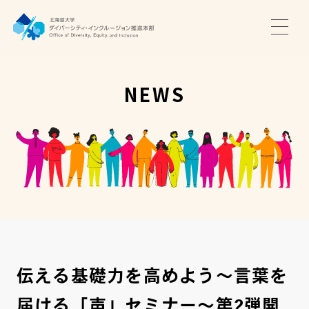
TOP
ニュース
NEWS
サポート・プログラム
推進本部について
アクセス・お問い合わせ
JA
EN
伝える基礎力を高めよう～言葉を
届ける「声」セミナー～第2弾開