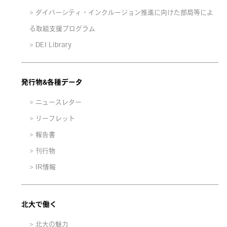
ダイバーシティ・インクルージョン推進に向けた部局等によ
る取組支援プログラム
DEI Library
発行物&各種データ
ニュースレター
リーフレット
報告書
刊行物
IR情報
北大で働く
北大の魅力