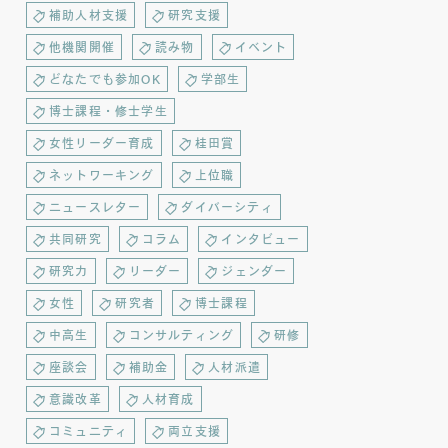
補助人材支援
研究支援
他機関開催
読み物
イベント
どなたでも参加OK
学部生
博士課程・修士学生
女性リーダー育成
桂田賞
ネットワーキング
上位職
ニュースレター
ダイバーシティ
共同研究
コラム
インタビュー
研究力
リーダー
ジェンダー
女性
研究者
博士課程
中高生
コンサルティング
研修
座談会
補助金
人材派遣
意識改革
人材育成
コミュニティ
両立支援