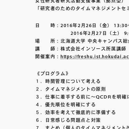
女性研究者研究活動支援事業（拠点型）
「研究者のためのタイムマネジメントセ
日 時：2016年2月26日（金） 13:30～
2016年2月27日（土） 9:00～
場 所：北海道大学 中央キャンパス総
講 師：株式会社インソース所属講師
開催案内：
https://freshu.ist.hokudai.a
《プログラム》
１．時間管理について考える
２．タイムマネジメントの原則
３．仕事に着手する前に～QCDRを明確
４．優先順位を明確にする
５．効率を考えて徹底的に準備する
６．日常感じる問題点と対策
７．まとめ（個人のタイムマネジメント