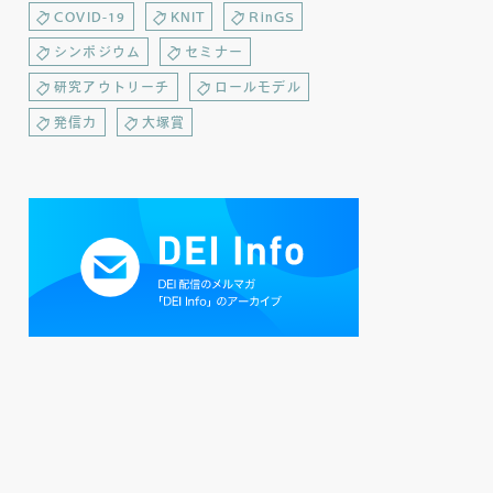
COVID-19
KNIT
RinGS
シンポジウム
セミナー
研究アウトリーチ
ロールモデル
発信力
大塚賞