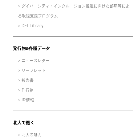
ダイバーシティ・インクルージョン推進に向けた部局等によ
る取組支援プログラム
DEI Library
発行物&各種データ
ニュースレター
リーフレット
報告書
刊行物
IR情報
北大で働く
北大の魅力