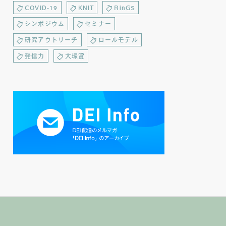
COVID-19
KNIT
RinGS
シンポジウム
セミナー
研究アウトリーチ
ロールモデル
発信力
大塚賞