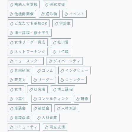
補助人材支援
研究支援
他機関開催
読み物
イベント
どなたでも参加OK
学部生
博士課程・修士学生
女性リーダー育成
桂田賞
ネットワーキング
上位職
ニュースレター
ダイバーシティ
共同研究
コラム
インタビュー
研究力
リーダー
ジェンダー
女性
研究者
博士課程
中高生
コンサルティング
研修
座談会
補助金
人材派遣
意識改革
人材育成
コミュニティ
両立支援