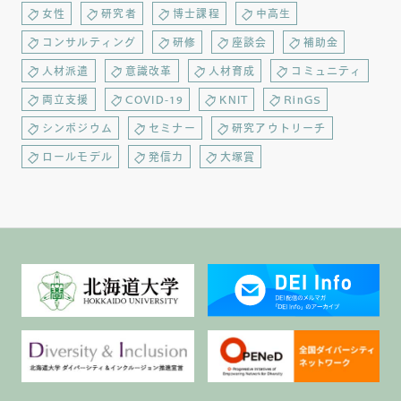
女性
研究者
博士課程
中高生
コンサルティング
研修
座談会
補助金
人材派遣
意識改革
人材育成
コミュニティ
両立支援
COVID-19
KNIT
RinGS
シンポジウム
セミナー
研究アウトリーチ
ロールモデル
発信力
大塚賞