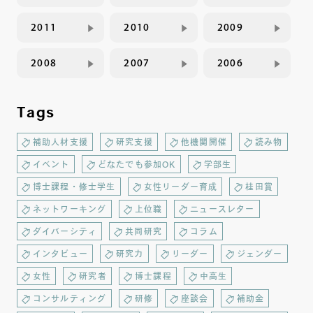
2011
2010
2009
2008
2007
2006
Tags
補助人材支援
研究支援
他機関開催
読み物
イベント
どなたでも参加OK
学部生
博士課程・修士学生
女性リーダー育成
桂田賞
ネットワーキング
上位職
ニュースレター
ダイバーシティ
共同研究
コラム
インタビュー
研究力
リーダー
ジェンダー
女性
研究者
博士課程
中高生
コンサルティング
研修
座談会
補助金