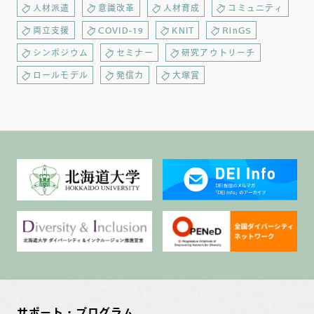
人材派遣
意識改革
人材育成
コミュニティ
両立支援
COVID-19
KNIT
RinGS
シンポジウム
セミナー
研究アウトリーチ
ロールモデル
発信力
大塚賞
サポート・プログラム