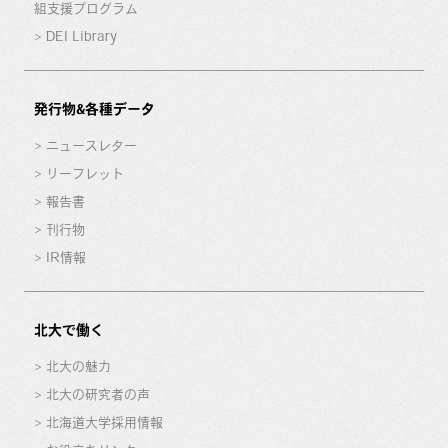
組支援プログラム
DEI Library
発行物&各種データ
ニュースレター
リーフレット
報告書
刊行物
IR情報
北大で働く
北大の魅力
北大の研究者の声
北海道大学採用情報