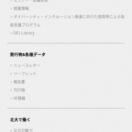
セミナー・意識啓発
授業情報
ダイバーシティ・インクルージョン推進に向けた部局等による取
組支援プログラム
DEI Library
発行物&各種データ
ニュースレター
リーフレット
報告書
刊行物
IR情報
北大で働く
北大の魅力