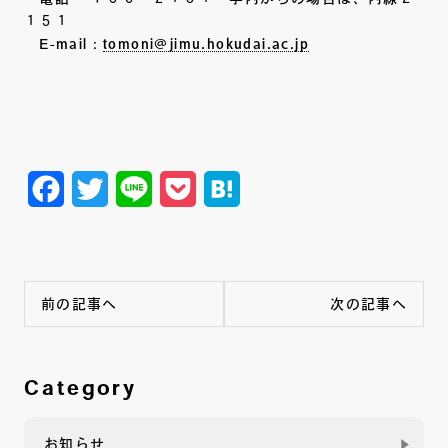
１５１
E-mail：
tomoni@jimu.hokudai.ac.jp
Facebook
Twitter
Line
Pocket
Hatena
前の記事へ
次の記事へ
Category
お知らせ