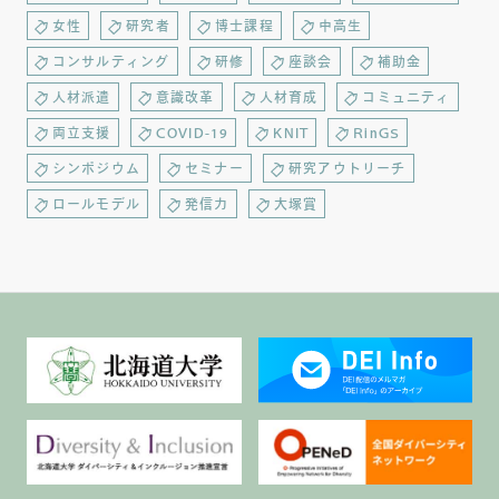
女性
研究者
博士課程
中高生
コンサルティング
研修
座談会
補助金
人材派遣
意識改革
人材育成
コミュニティ
両立支援
COVID-19
KNIT
RinGS
シンポジウム
セミナー
研究アウトリーチ
ロールモデル
発信力
大塚賞