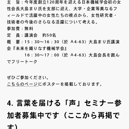
主 旨：今年度創立120周年を迎える日本機械学会初の女
性会長大島まり氏を支部に迎え、大学・企業等異なるフ
ィールドで活躍中の女性たちの視点から、女性研究者・
技術者の今後のさらなる活躍について考える。
参加費：無料
定 員：講演会 約50名
概 要：15：30～16：30（於 Ａ4-63）大島まり氏講演
会『未来を織りなす機械学会』
16：30～17：00（於 Ａ4-63）大島会長を囲ん
でフリートーク
ぜひご参加ください。
こちらのページ
にポスターを掲載しております。
4. 言葉を届ける「声」セミナー参
加者募集中です（ここから再掲で
す）