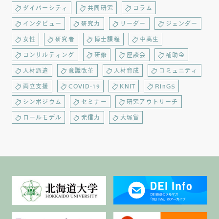
ダイバーシティ
共同研究
コラム
インタビュー
研究力
リーダー
ジェンダー
女性
研究者
博士課程
中高生
コンサルティング
研修
座談会
補助金
人材派遣
意識改革
人材育成
コミュニティ
両立支援
COVID-19
KNIT
RinGS
シンポジウム
セミナー
研究アウトリーチ
ロールモデル
発信力
大塚賞