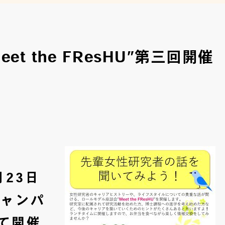
t the FResHU”第三回開催
23日
キャンパ
て開催