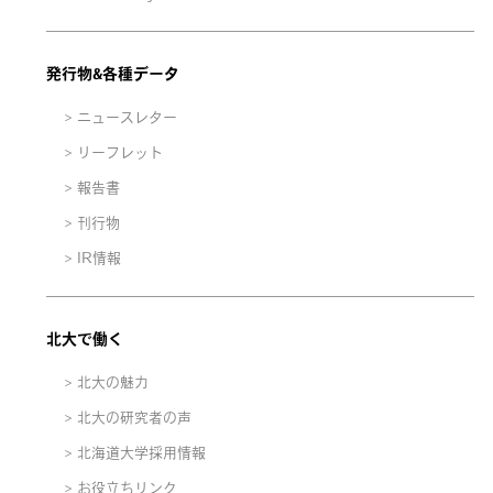
発行物&各種データ
ニュースレター
リーフレット
報告書
刊行物
IR情報
北大で働く
北大の魅力
北大の研究者の声
北海道大学採用情報
お役立ちリンク