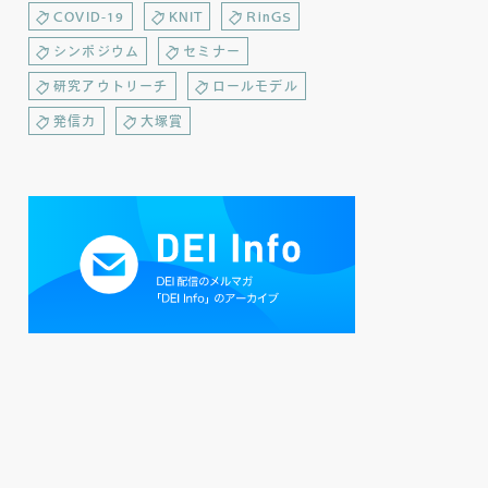
COVID-19
KNIT
RinGS
シンポジウム
セミナー
研究アウトリーチ
ロールモデル
発信力
大塚賞