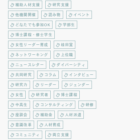
補助人材支援
研究支援
他機関開催
読み物
イベント
どなたでも参加OK
学部生
博士課程・修士学生
女性リーダー育成
桂田賞
ネットワーキング
上位職
ニュースレター
ダイバーシティ
共同研究
コラム
インタビュー
研究力
リーダー
ジェンダー
女性
研究者
博士課程
中高生
コンサルティング
研修
座談会
補助金
人材派遣
意識改革
人材育成
コミュニティ
両立支援