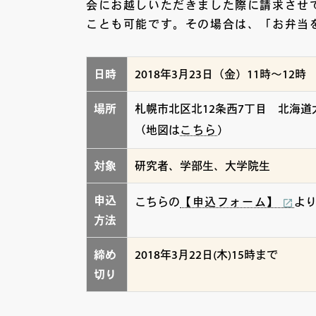
会にお越しいただきました際に請求させ
ことも可能です。その場合は、「お弁当
日時
2018年3月23日（金）11時～12時
場所
札幌市北区北12条西7丁目 北海
（地図は
こちら
）
対象
研究者、学部生、大学院生
申込
こちらの
【申込フォーム】
よ
方法
締め
2018年3月22日(木)15時まで
切り