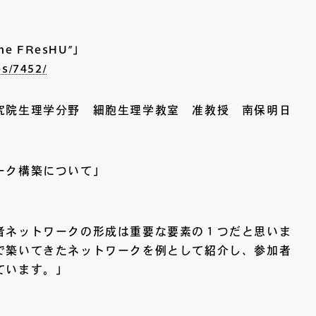
 FResHU”」
es/7452/
究院生理学分野 細胞生理学教室 准教授 南保明日
ーク構築について」
者ネットワークの形成は重要な要素の１つだと思いま
で築いてきたネットワークを例として紹介し、参加者
ています。」