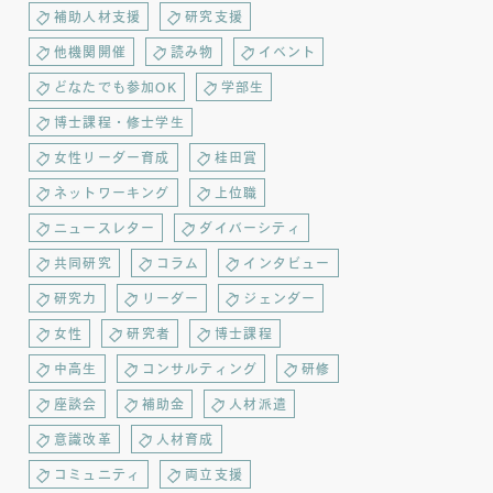
補助人材支援
研究支援
他機関開催
読み物
イベント
どなたでも参加OK
学部生
博士課程・修士学生
女性リーダー育成
桂田賞
ネットワーキング
上位職
ニュースレター
ダイバーシティ
共同研究
コラム
インタビュー
研究力
リーダー
ジェンダー
女性
研究者
博士課程
中高生
コンサルティング
研修
座談会
補助金
人材派遣
意識改革
人材育成
コミュニティ
両立支援