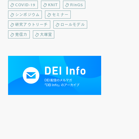
COVID-19
KNIT
RinGS
シンポジウム
セミナー
研究アウトリーチ
ロールモデル
発信力
大塚賞