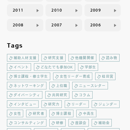
2011
2010
2009
2008
2007
2006
Tags
補助人材支援
研究支援
他機関開催
読み物
イベント
どなたでも参加OK
学部生
博士課程・修士学生
女性リーダー育成
桂田賞
ネットワーキング
上位職
ニュースレター
ダイバーシティ
共同研究
コラム
インタビュー
研究力
リーダー
ジェンダー
女性
研究者
博士課程
中高生
コンサルティング
研修
座談会
補助金