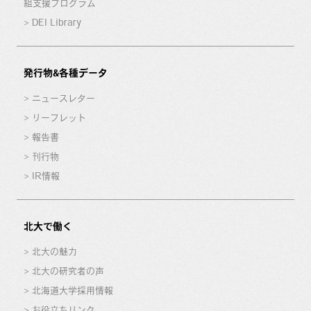
組支援プログラム
DEI Library
発行物&各種データ
ニュースレター
リーフレット
報告書
刊行物
IR情報
北大で働く
北大の魅力
北大の研究者の声
北海道大学採用情報
お役立ちリンク