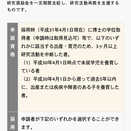
研究奨励金を一定期間支給し、研究活動再開を支援する
ものです。
申
採用時（平成31年4月1日現在）に博士の学位取
請
得者（申請時は取得見込可）等で、以下のいず
資
れかに該当する出産・育児のため、3ヶ月以上
格
研究活動を中断した者。
（1）平成30年4月1日時点で未就学児を養育し
ている者
（2）平成30年4月1日から遡って過去5年以内
に、出産または疾病や障害のある子を養育した
者。
採
申請者が下記のいずれかを選択することができ
用
ます。