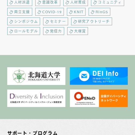
人材派遣
意識改革
人材育成
コミュニティ
両立支援
COVID-19
KNIT
RinGS
シンポジウム
セミナー
研究アウトリーチ
ロールモデル
発信力
大塚賞
サポート・プログラム